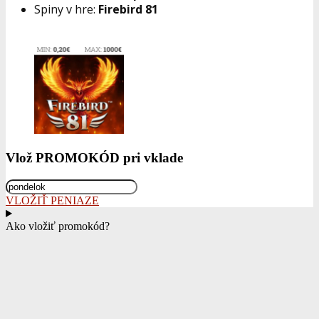
Spiny v hre:
Firebird 81
Vlož PROMOKÓD pri vklade
VLOŽIŤ PENIAZE
Ako vložiť promokód?