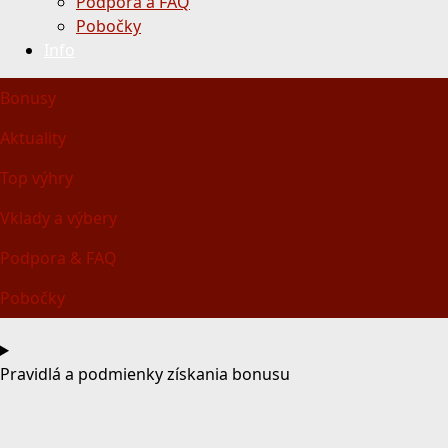
Podpora a FAQ
Pobočky
Info
Bonusy
Aktuality
Top výhry
Vklady a výbery
Podpora & FAQ
Pobočky
Pravidlá a podmienky získania bonusu