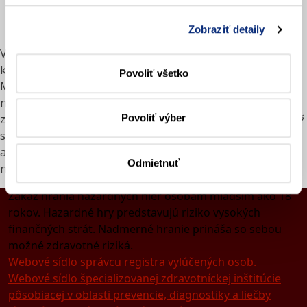
Zobraziť detaily
V prípade podozrenia zo zneužitia, alebo inej praktiky,
ktorá vyvoláva dojem zneužívania bonusu si online casino
Povoliť všetko
MonacoBet vyhradzuje právo bonus odobrať, alebo ho
nepripísať, prípadne bonus úplne zrušiť, to všetko v
závislosti od rozhodnutia online casina MonacoBet. Taktiež
Povoliť výber
si vyhradzujeme právo pravidlá bonusu kedykoľvek zmeniť
a/alebo bonus bez náhrady zrušiť. Na získanie bonusu
Odmietnuť
neexistuje právny nárok.
Zákaz hrania hazardných hier osobám mladším ako 18
rokov. Hazardné hry predstavujú riziko vysokých
finančných strát. Nadmerné hranie prináša so sebou
možné zdravotné riziká.
Webové sídlo správcu registra vylúčených osob.
Webové sídlo špecializovanej zdravotníckej inštitúcie
pôsobiacej v oblasti prevencie, diagnostiky a liečby