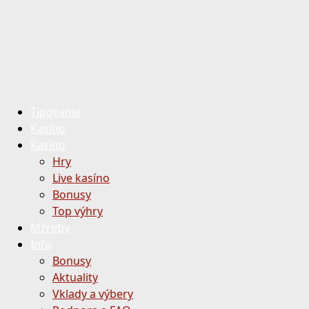
Tipovanie
Kasíno
Kasíno
Hry
Live kasíno
Bonusy
Top výhry
Mžreby
Info
Bonusy
Aktuality
Vklady a výbery