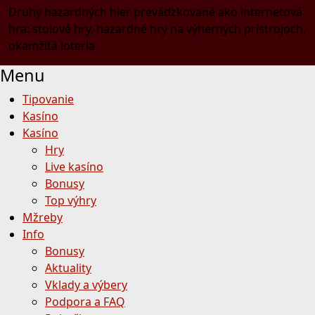
Druhy hazardných hier prevádzkované ako internetová
hra: stolové hry, hazardné hry na výherných prístrojoch,
okamžitá loteria
Menu
Tipovanie
Kasíno
Kasíno
Hry
Live kasíno
Bonusy
Top výhry
Mžreby
Info
Bonusy
Aktuality
Vklady a výbery
Podpora a FAQ