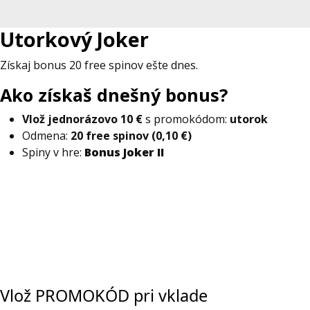
Utorkový Joker
Získaj bonus 20 free spinov ešte dnes.
Ako získaš dnešný bonus?
Vlož jednorázovo 10 €
s promokódom:
utorok
Odmena:
20
free spinov
(0,10 €)
Spiny v hre:
Bonus Joker II
Vlož PROMOKÓD pri vklade