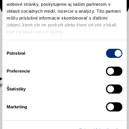
webové stránky, poskytujeme aj našim partnerom v
oblasti sociálnych médií, inzercie a analýzy. Títo partneri
môžu príslušné informácie skombinovať s ďalšími
údajmi, ktoré ste im poskytli alebo ktoré od vás získali,
keď ste používali ich služby.
Výber
Potrebné
súhlasu
Preferencie
Pravidlá a podmienky získania bonusu
Štatistiky
Marketing