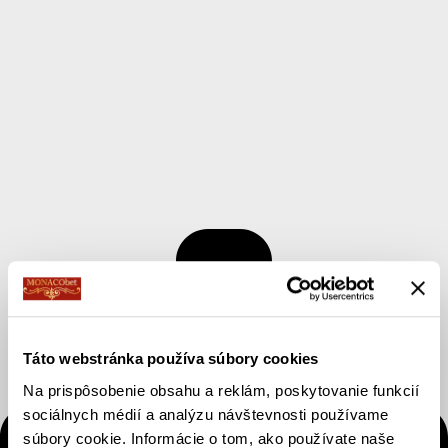
Táto webstránka používa súbory cookies
Na prispôsobenie obsahu a reklám, poskytovanie funkcií
sociálnych médií a analýzu návštevnosti používame
súbory cookie. Informácie o tom, ako používate naše