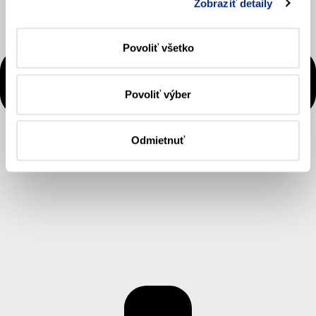
Zobraziť detaily
Povoliť všetko
Povoliť výber
Odmietnuť