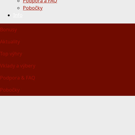
Podpora a FAQ
Pobočky
Info
Bonusy
Aktuality
Top výhry
Vklady a výbery
Podpora & FAQ
Pobočky