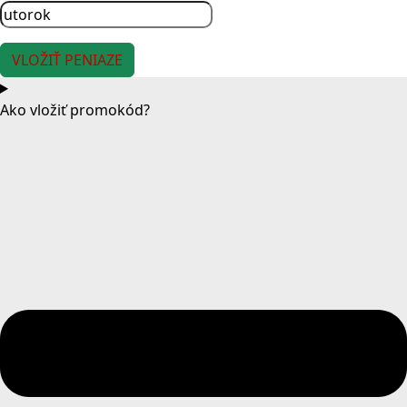
VLOŽIŤ PENIAZE
Ako vložiť promokód?