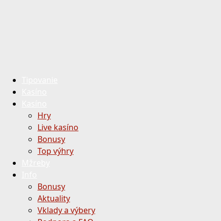
Tipovanie
Kasíno
Kasíno
Hry
Live kasíno
Bonusy
Top výhry
Mžreby
Info
Bonusy
Aktuality
Vklady a výbery