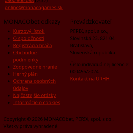
0800 800 088
(24/7)
online@monacogames.sk
MONACObet odkazy
Prevádzkovateľ
Kurzový lístok
PERIX, spol. s r.o.,
O spoločnosti
Slovinská 23, 821 04
Registrácia hráča
Bratislava,
Obchodné
Slovenská republika
podmienky
Číslo individuálnej licencie:
Zodpovedné hranie
000456/2024
Herný plán
Kontakt na URHH
Ochrana osobných
údajov
Najčastejšie otázky
Informácie o cookies
Copyright © 2026 MONACObet, PERIX, spol. s r.o.,
Všetky práva vyhradené