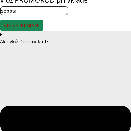
Vlož PROMOKÓD pri vklade
VLOŽIŤ PENIAZE
Ako vložiť promokód?