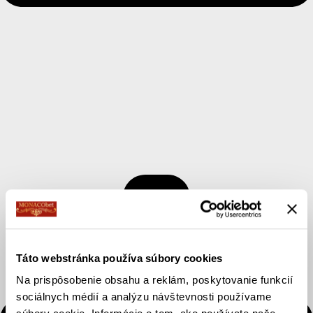
Táto webstránka používa súbory cookies
Na prispôsobenie obsahu a reklám, poskytovanie funkcií
sociálnych médií a analýzu návštevnosti používame