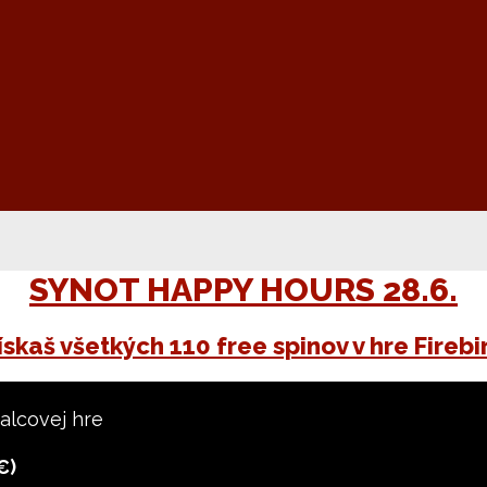
SYNOT HAPPY HOURS 28.6.
ískaš všetkých 110 free spinov v hre Firebi
alcovej hre
€)