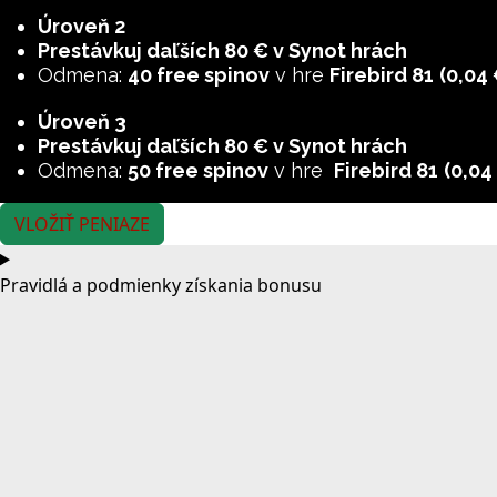
Úroveň 2
Prestávkuj daľších 80 € v Synot hrách
Odmena:
40 free spinov
v hre
Firebird 81
(0,04 
Úroveň 3
Prestávkuj daľších 80 € v Synot hrách
Odmena:
50 free spinov
v hre
Firebird 81
(0,04
VLOŽIŤ PENIAZE
Pravidlá a podmienky získania bonusu