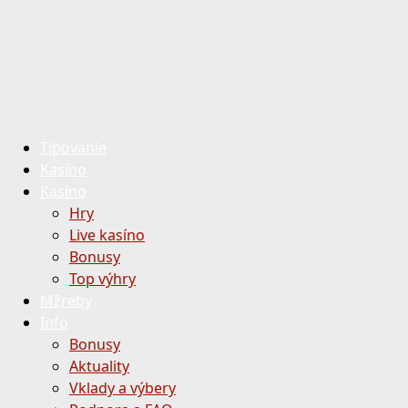
Tipovanie
Kasíno
Kasíno
Hry
Live kasíno
Bonusy
Top výhry
Mžreby
Info
Bonusy
Aktuality
Vklady a výbery