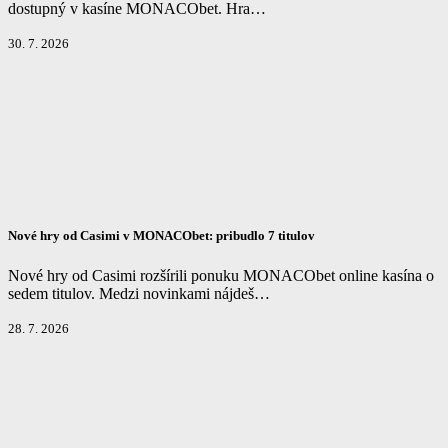
dostupný v kasíne MONACObet. Hra…
30. 7. 2026
Nové hry od Casimi v MONACObet: pribudlo 7 titulov
Nové hry od Casimi rozšírili ponuku MONACObet online kasína o
sedem titulov. Medzi novinkami nájdeš…
28. 7. 2026