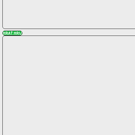
HRAŤ HRU