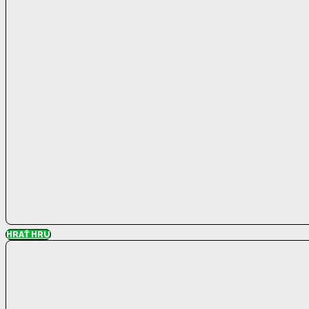
HRAŤ HRU