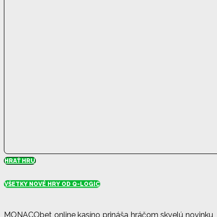
HRAŤ HRU
VŠETKY NOVÉ HRY OD Q-LOGIC
MONACObet online kasíno prináša hráčom skvelú novinku