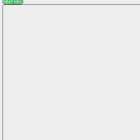
HRAŤ HRU