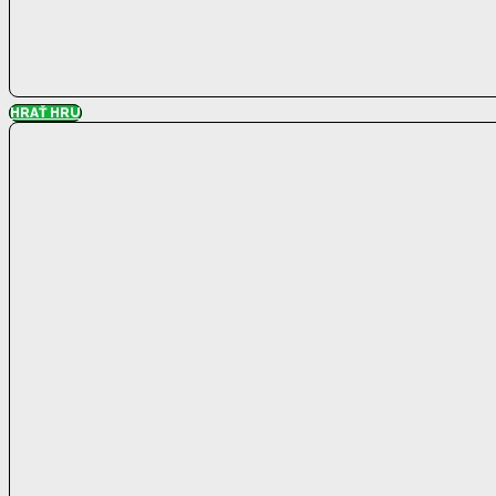
HRAŤ HRU