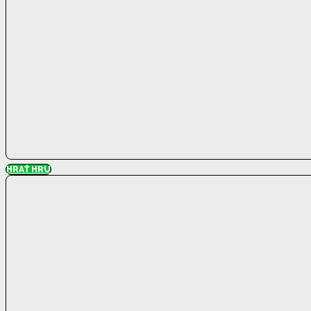
HRAŤ HRU