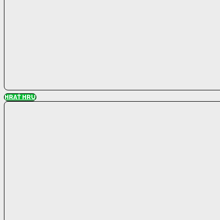
HRAŤ HRU