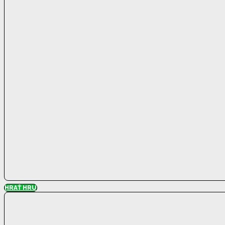
HRAŤ HRU