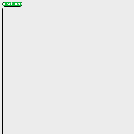
HRAŤ HRU