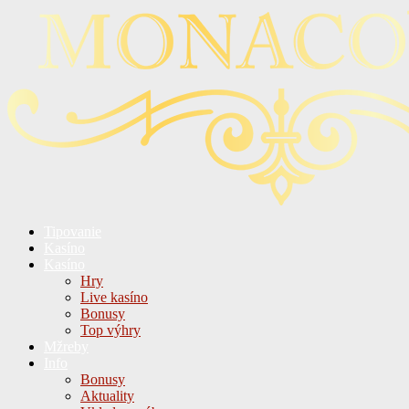
Tipovanie
Kasíno
Kasíno
Hry
Live kasíno
Bonusy
Top výhry
Mžreby
Info
Bonusy
Aktuality