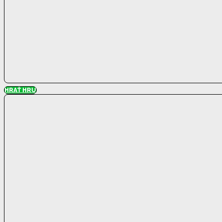
HRAŤ HRU