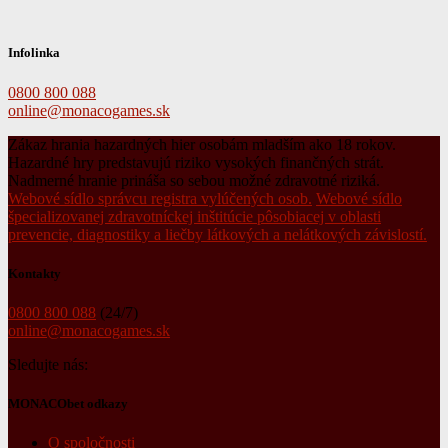
Infolinka
0800 800 088
online@monacogames.sk
Zákaz hrania hazardných hier osobám mladším ako 18 rokov.
Hazardné hry predstavujú riziko vysokých finančných strát.
Nadmerné hranie prináša so sebou možné zdravotné riziká.
Webové sídlo správcu registra vylúčených osob.
Webové sídlo
špecializovanej zdravotníckej inštitúcie pôsobiacej v oblasti
prevencie, diagnostiky a liečby látkových a nelátkových závislostí.
Kontakty
0800 800 088
(24/7)
online@monacogames.sk
Sledujte nás:
MONACObet odkazy
O spoločnosti