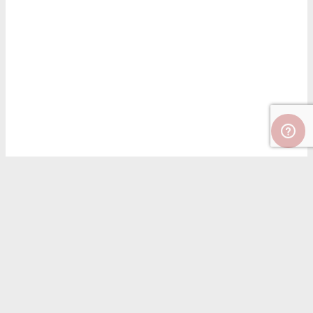
Infolinka
0800 800 088
online@monacogames.sk