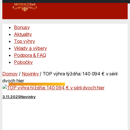
Bonusy
Aktuality
Top výhry
Vklady a výbery
Podpora & FAQ
Pobočky
Domov
/
Novinky
/
TOP výhra týždňa: 140 094 € v sérii
dvoch hier
3.11.2025
Novinky