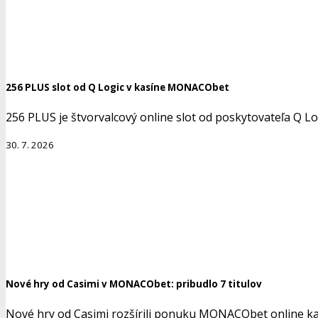
256 PLUS slot od Q Logic v kasíne MONACObet
256 PLUS je štvorvalcový online slot od poskytovateľa Q
30. 7. 2026
Nové hry od Casimi v MONACObet: pribudlo 7 titulov
Nové hry od Casimi rozšírili ponuku MONACObet online ka