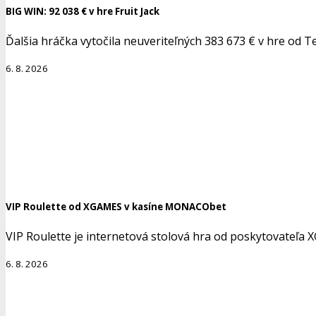
BIG WIN: 92 038 € v hre Fruit Jack
Ďalšia hráčka vytočila neuveriteľných 383 673 € v hre od T
6. 8. 2026
VIP Roulette od XGAMES v kasíne MONACObet
VIP Roulette je internetová stolová hra od poskytovateľ
6. 8. 2026