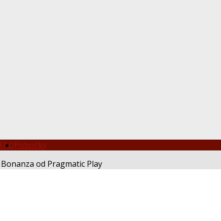
 FAQ
Pobočky
t Bonanza od Pragmatic Play