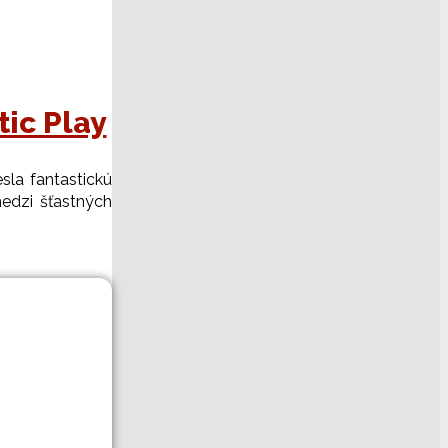
ic Play
sla fantastickú
medzi šťastných