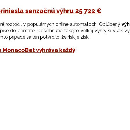
iniesla senzačnú výhru 25 722 €
ktoré roztočil v populárnych online automatoch. Obľúbený
výh
še do pamäte. Dosiahnutie takejto veľkej výhry si však v
to prípade sa len potvrdilo, že risk je zisk.
ne MonacoBet vyhráva každý