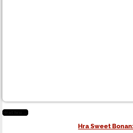
Hrať hru →
Hra Sweet Bonanz