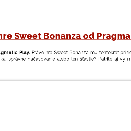
 hre Sweet Bonanza od Pragmat
agmatic Play
.
Práve hra Sweet Bonanza mu tentokrát prinie
ika, správne načasovanie alebo len šťastie? Patrite aj vy 